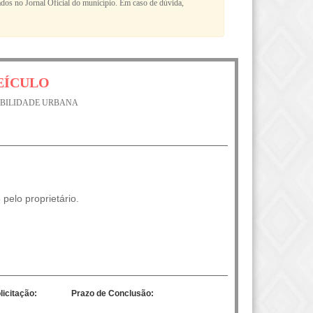
cados no Jornal Oficial do município. Em caso de dúvida,
EÍCULO
OBILIDADE URBANA
pelo proprietário.
licitação:
Prazo de Conclusão: