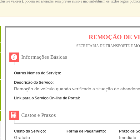
nclusive valores), podem ser alteradas sem prévio aviso e não substituem os textos legais publi
REMOÇÃO DE V
SECRETARIA DE TRANSPORTE E M
Informações Básicas
Outros Nomes do Serviço:
Descrição do Serviço:
Remoção de veículo quando verificado a situação de abandono 
Link para o Serviço On-line do Portal:
Custos e Prazos
Custo do Serviço:
Forma de Pagamento:
Prazo de So
Gratuito
Imediato