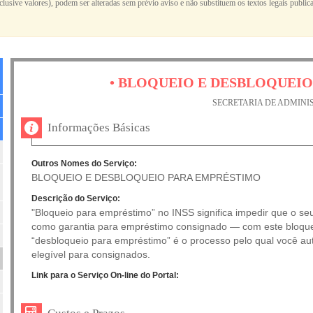
nclusive valores), podem ser alteradas sem prévio aviso e não substituem os textos legais publi
• BLOQUEIO E DESBLOQUEI
SECRETARIA DE ADMIN
Informações Básicas
Outros Nomes do Serviço:
BLOQUEIO E DESBLOQUEIO PARA EMPRÉSTIMO
Descrição do Serviço:
"Bloqueio para empréstimo” no INSS significa impedir que o se
como garantia para empréstimo consignado — com este bloque
“desbloqueio para empréstimo” é o processo pelo qual você aut
elegível para consignados.
Link para o Serviço On-line do Portal: