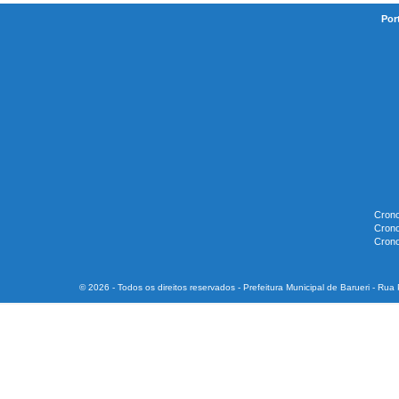
Por
Crono
Crono
Crono
© 2026 - Todos os direitos reservados - Prefeitura Municipal de Barueri - Ru