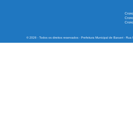
Crono
Crono
Crono
© 2026 - Todos os direitos reservados - Prefeitura Municipal de Barueri - Ru