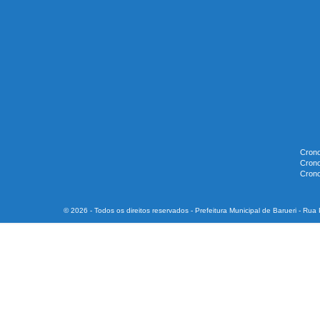
Crono
Crono
Crono
© 2026 - Todos os direitos reservados - Prefeitura Municipal de Barueri - Ru