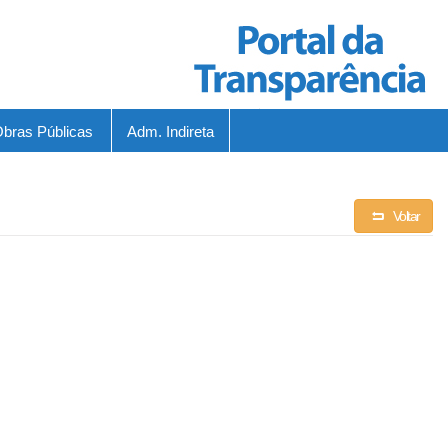
bras Públicas
Adm. Indireta
Voltar