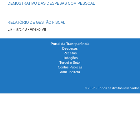
DEMOSTRATIVO DAS DESPESAS COM PESSOAL
RELATÓRIO DE GESTÃO FISCAL
LRF, art. 48 - Anexo VII
Portal da Transparência
Despesas
Receitas
Licitações
Terceiro Setor
Contas Públicas
Adm. Indireta
© 2026 - Todos os direitos reservados