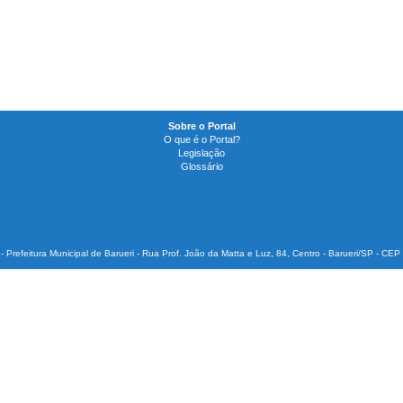
Sobre o Portal
O que é o Portal?
Legislação
Glossário
 - Prefeitura Municipal de Barueri - Rua Prof. João da Matta e Luz, 84, Centro - Barueri/SP - CE