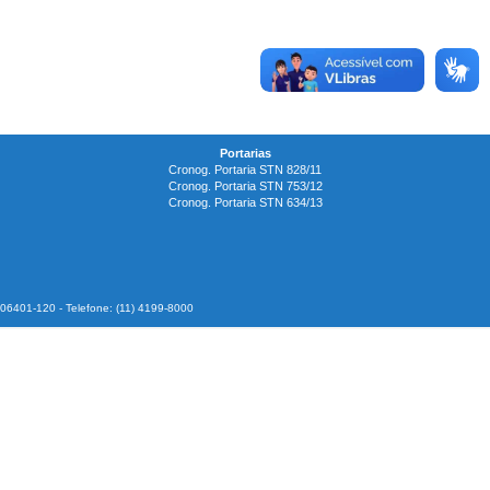
Portarias
Cronog. Portaria STN 828/11
Cronog. Portaria STN 753/12
Cronog. Portaria STN 634/13
P 06401-120 - Telefone: (11) 4199-8000