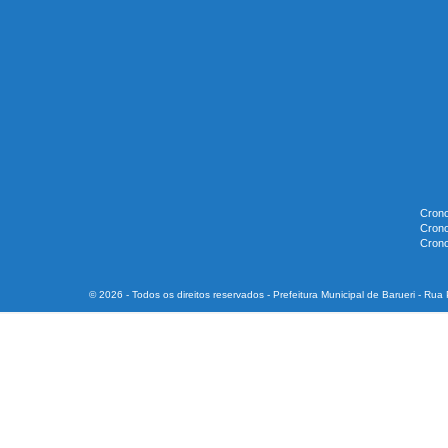
Crono
Crono
Crono
© 2026 - Todos os direitos reservados - Prefeitura Municipal de Barueri - Ru