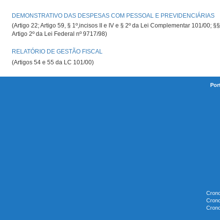
DEMONSTRATIVO DAS DESPESAS COM PESSOAL E PREVIDENCIÁRIAS
(Artigo 22; Artigo 59, § 1º,incisos II e IV e § 2º da Lei Complementar 101/00; §§
Artigo 2º da Lei Federal nº 9717/98)
RELATÓRIO DE GESTÃO FISCAL
(Artigos 54 e 55 da LC 101/00)
Por
Crono
Crono
Crono