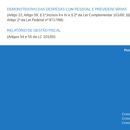
DEMONSTRATIVO DAS DESPESAS COM PESSOAL E PREVIDENCIÁRIAS
(Artigo 22; Artigo 59, § 1º,incisos II e IV e § 2º da Lei Complementar 101/00; §§
Artigo 2º da Lei Federal nº 9717/98)
RELATÓRIO DE GESTÃO FISCAL
(Artigos 54 e 55 da LC 101/00)
Por
Crono
Crono
Crono